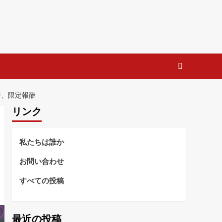
ジ、限定報酬
リンク
私たちは誰か
お問い合わせ
すべての投稿
最近の投稿