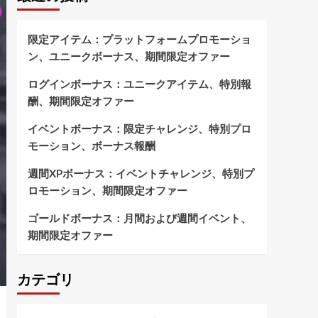
限定アイテム：プラットフォームプロモーショ
ン、ユニークボーナス、期間限定オファー
ログインボーナス：ユニークアイテム、特別報
酬、期間限定オファー
イベントボーナス：限定チャレンジ、特別プロ
モーション、ボーナス報酬
週間XPボーナス：イベントチャレンジ、特別プ
ロモーション、期間限定オファー
ゴールドボーナス：月間および週間イベント、
期間限定オファー
カテゴリ