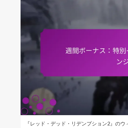
『レッド・デッド・リデンプション2』のウ