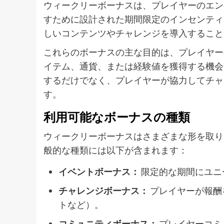
ウィークリーボーナスは、プレイヤーのエン
すために設計された期間限定のインセンティ
しいコンテンツやチャレンジを導入すること
これらのボーナスの主な目的は、プレイヤー
イテム、通貨、または経験値を獲得する機会
するだけでなく、プレイヤーが協力してチャ
す。
利用可能なボーナスの種類
ウィークリーボーナスはさまざまな形を取り
般的な種類には以下が含まれます：
イベントボーナス：
限定的な期間にユニ
チャレンジボーナス：
プレイヤーが報酬
トなど）。
コミュニティボーナス：
プレイヤーコミ