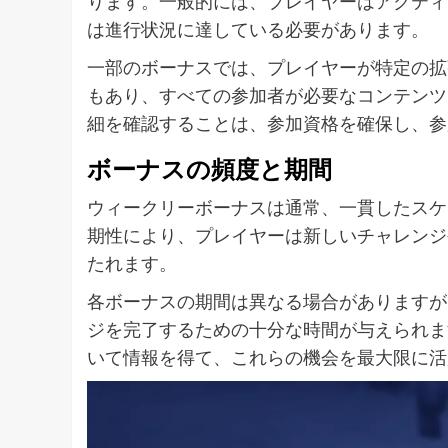
ります。一般的には、プレイヤーはアクティ
は進行状況に達している必要があります。
一部のボーナスでは、プレイヤーが特定の拡
もあり、すべての参加者が必要なコンテンツ
細を確認することは、参加資格を確保し、参
ボーナスの頻度と期間
ウィークリーボーナスは通常、一貫したスケ
期性により、プレイヤーは新しいチャレンジ
たれます。
各ボーナスの期間は異なる場合がありますが
ジを完了するための十分な時間が与えられま
いて情報を得て、これらの機会を最大限に活