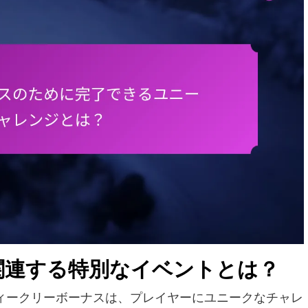
関連する特別なイベントとは？
ィークリーボーナスは、プレイヤーにユニークなチャレ