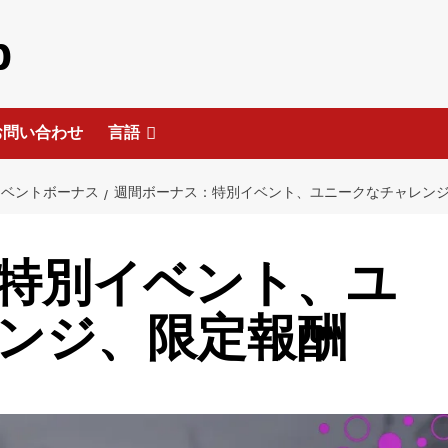
p
お問い合わせ
言語
イベントボーナス
週間ボーナス：特別イベント、ユニークなチャレン
特別イベント、ユ
ンジ、限定報酬