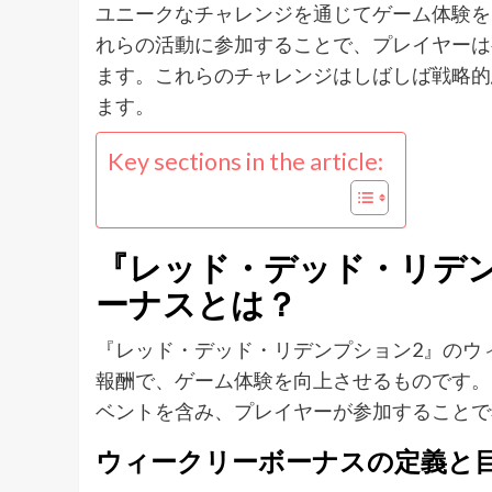
ユニークなチャレンジを通じてゲーム体験を
れらの活動に参加することで、プレイヤーは
ます。これらのチャレンジはしばしば戦略的
ます。
Key sections in the article:
『レッド・デッド・リデ
ーナスとは？
『レッド・デッド・リデンプション2』のウ
報酬で、ゲーム体験を向上させるものです。
ベントを含み、プレイヤーが参加することで
ウィークリーボーナスの定義と