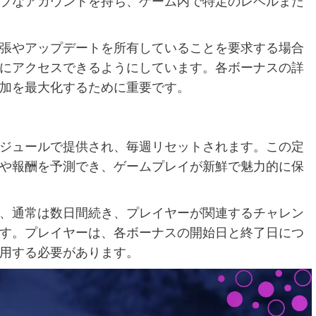
ブなアカウントを持ち、ゲーム内で特定のレベルまた
張やアップデートを所有していることを要求する場合
にアクセスできるようにしています。各ボーナスの詳
加を最大化するために重要です。
ジュールで提供され、毎週リセットされます。この定
や報酬を予測でき、ゲームプレイが新鮮で魅力的に保
、通常は数日間続き、プレイヤーが関連するチャレン
す。プレイヤーは、各ボーナスの開始日と終了日につ
用する必要があります。