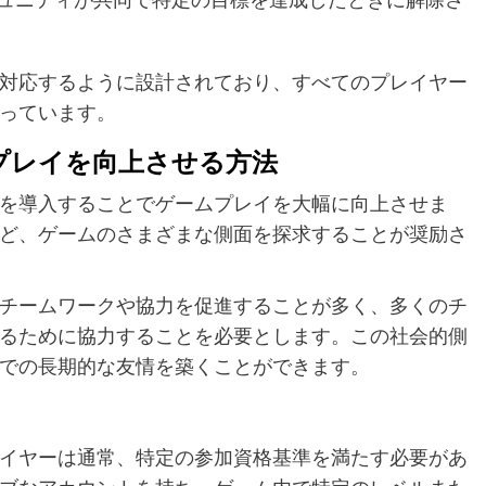
対応するように設計されており、すべてのプレイヤー
っています。
プレイを向上させる方法
を導入することでゲームプレイを大幅に向上させま
ど、ゲームのさまざまな側面を探求することが奨励さ
チームワークや協力を促進することが多く、多くのチ
るために協力することを必要とします。この社会的側
での長期的な友情を築くことができます。
イヤーは通常、特定の参加資格基準を満たす必要があ