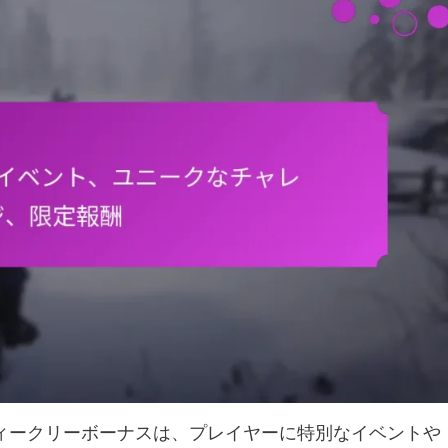
ィークリーボーナスは、プレイヤーに特別なイベントや