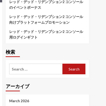
レッド・デッド・リデンプション2 コンソール
のイベントボーナス
レッド・デッド・リデンプション2 コンソール
向けプラットフォームプロモーション
レッド・デッド・リデンプション2 コンソール
用ログインギフト
検索
Search
for:
アーカイブ
March 2026