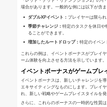
『レッド・デッド・リデンプション2』のイ
場合があります。一般的な例には以下が含ま
ダブルXPイベント：
プレイヤーは限られ
季節チャレンジ：
特定のタスクを休日や
ることができます。
増加したルートドロップ：
特定のイベン
これらの例は、イベントボーナスがプレイヤ
ーム体験を向上させる方法を示しています。
イベントボーナスがゲームプレ
イベントボーナスは、新しいチャレンジを導
エキサイティングなものにします。プレイヤ
れ、新しい戦略やゲームプレイスタイルを発
さらに、これらのボーナスの一時的な性質は