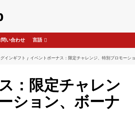
p
お問い合わせ
言語
ログインギフト
イベントボーナス：限定チャレンジ、特別プロモーシ
ス：限定チャレン
ーション、ボーナ