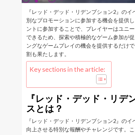
『レッド・デッド・リデンプション2』のイ
別なプロモーションに参加する機会を提供し
ントに参加することで、プレイヤーはユニー
できるため、探索や積極的なゲーム参加が促
ングなゲームプレイの機会を提供するだけで
割も果たします。
Key sections in the article:
『レッド・デッド・リデ
スとは？
『レッド・デッド・リデンプション2』のイ
向上させる特別な報酬やチャレンジです。こ