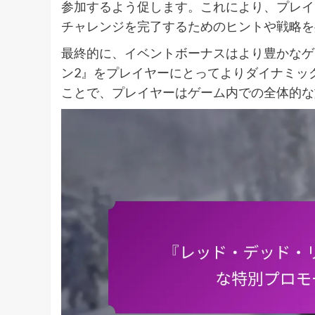
参加するよう促します。これにより、プレイ
チャレンジを完了するためのヒントや戦略を
最終的に、イベントボーナスはより豊かなゲ
ン2』をプレイヤーにとってよりダイナミッ
ことで、プレイヤーはゲーム内での全体的な